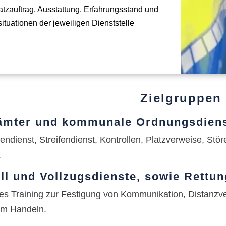
atzauftrag, Ausstattung, Erfahrungsstand und
situationen der jeweiligen Dienststelle
Zielgruppen
mter und kommunale Ordnungsdien
ßendienst, Streifendienst, Kontrollen, Platzverweise, St
.
oll und Vollzugsdienste, sowie Rettu
es Training zur Festigung von Kommunikation, Distanzver
em Handeln.