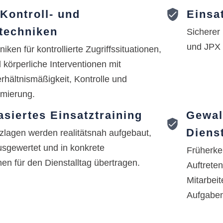
 Kontroll- und
Einsa
techniken
Sicherer
und JPX 
iken für kontrollierte Zugriffssituationen,
 körperliche Interventionen mit
hältnismäßigkeit, Kontrolle und
imierung.
siertes Einsatztraining
Gewal
Diens
zlagen werden realitätsnah aufgebaut,
usgewertet und in konkrete
Früherke
en für den Dienstalltag übertragen.
Auftrete
Mitarbei
Aufgabe