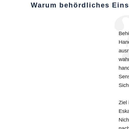
Warum behördliches Eins
Behö
Hand
ausr
wah
hand
Sens
Sich
Ziel
Eska
Nich
nach