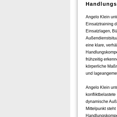
Handlungs
Angelo Klein un
Einsatztraining d
Einsatzlagen, Bü
Außendienstsitua
eine klare, verhä
Handlungskompet
frühzeitig erken
körperliche Maßn
und lageangeme
Angelo Klein unt
konfliktbelastet
dynamische Auße
Mittelpunkt steht
Handlungskompet