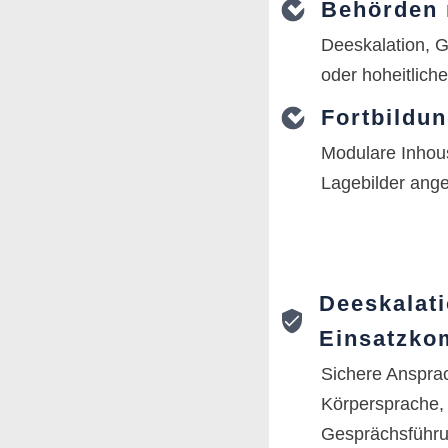
Behörden 
Deeskalation, G
oder hoheitlic
Fortbildu
Modulare Inhous
Lagebilder ang
Deeskalat
Einsatzko
Sichere Ansprac
Körpersprache,
Gesprächsführu