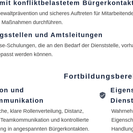
mit konfliktbelastetem Bürgerkontak
ewaltprävention und sicheres Auftreten für Mitarbeitend
he Maßnahmen durchführen.
ngsstellen und Amtsleitungen
e-Schulungen, die an den Bedarf der Dienststelle, vorha
epasst werden können.
Fortbildungsbere
ion und
Eigen
mmunikation
Diens
he, klare Rollenverteilung, Distanz,
Wahrnehm
 Teamkommunikation und kontrollierte
Eigensch
ng in angespannten Bürgerkontakten.
Handlung