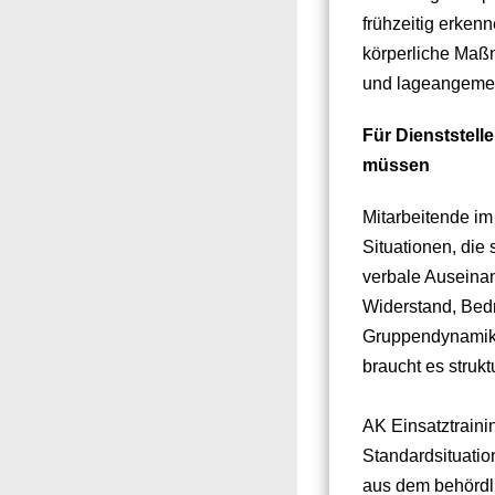
frühzeitig erken
körperliche Maßn
und lageangeme
Für Dienststell
müssen
Mitarbeitende im 
Situationen, die
verbale Auseinan
Widerstand, Bed
Gruppendynamik
braucht es strukt
AK Einsatztrainin
Standardsituatio
aus dem behördli